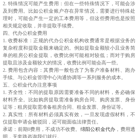
2. 特殊情况可能产生费用：但在一些特殊情况下，可能会涉
及到费用。比如公积金账户存在异常情况，需要进行特殊处
理时，可能会产生一定的工本费用等，但这些费用也是按照
相关规定收取，并非提取手续费。
四、代办公积金费用
1. 收费标准：正规的代办公积金机构收费通常是根据业务的
复杂程度和提取金额来确定的。例如提取金额较小且业务简
单的租房公积金提取，收费比例可能相对较低；而对于购房
提取且涉及金额较大的情况，收费比例可能会高一些。
2. 费用包含内容：其费用一般包含了为客户准备材料、跑办
手续、与公积金管理中心沟通协调等一系列服务的成本。
五、公积金代办注意事项
1. 齐全性：不同的提取原因需要准备不同的材料，务必确保
材料齐全。比如购房提取需准备购房合同、购房发票、身份
证等；租房提取需准备租房合同、租金发票、身份证等。
2. 真实性：所有材料必须真实有效，一旦发现虚假材料，不
仅提取申请会被驳回，还可能面临法律责任。
承诺：前期0费用，不成功不收费。
绵阳公积金代办
，费用透
明，无套路咨询我们就行。